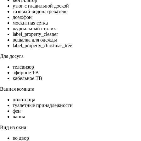
вентилятор
утюг с гладильной доской
газовый водонагреватель
домофон
москитная сетка
журнальный столик
label_property_cleaner
вешалка для одежды
label_property_christmas_tree
Для досуга
телевизор
эфирное ТВ
кабельное ТВ
Ванная комната
полотенца
туалетные принадлежности
фен
ванна
Вид из окна
во двор