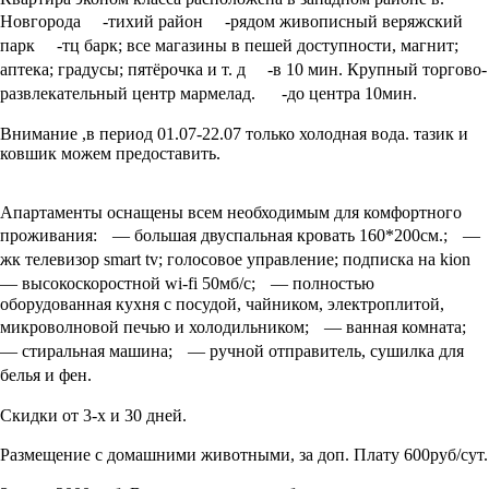
Новгорода -тихий район -рядом живописный веряжский
парк -тц барк; все магазины в пешей доступности, магнит;
аптека; градусы; пятёрочка и т. д -в 10 мин. Крупный торгово-
развлекательный центр мармелад. -до центра 10мин.
Внимание ,в период 01.07-22.07 только холодная вода. тазик и
ковшик можем предоставить.
Апартаменты оснащены всем необходимым для комфортного
проживания: — большая двуспальная кровать 160*200см.; —
жк телевизор smart tv; голосовое управление; подписка на kion
— высокоскоростной wi-fi 50мб/с; — полностью
оборудованная кухня с посудой, чайником, электроплитой,
микроволновой печью и холодильником; — ванная комната;
— стиральная машина; — ручной отправитель, сушилка для
белья и фен.
Скидки от 3-х и 30 дней.
Размещение с домашними животными, за доп. Плату 600руб/сут.