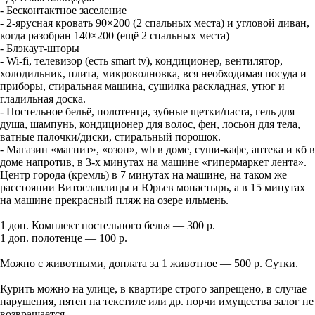
- Бесконтактное заселение
- 2-ярусная кровать 90×200 (2 спальных места) и угловой диван,
когда разобран 140×200 (ещё 2 спальных места)
- Блэкаут-шторы
- Wi-fi, телевизор (есть smart tv), кондиционер, вентилятор,
холодильник, плита, микроволновка, вся необходимая посуда и
приборы, стиральная машина, сушилка раскладная, утюг и
гладильная доска.
- Постельное бельё, полотенца, зубные щетки/паста, гель для
душа, шампунь, кондиционер для волос, фен, лосьон для тела,
ватные палочки/диски, стиральный порошок.
- Магазин «магнит», «озон», wb в доме, суши-кафе, аптека и кб в
доме напротив, в 3-х минутах на машине «гипермаркет лента».
Центр города (кремль) в 7 минутах на машине, на таком же
расстоянии Витославлицы и Юрьев монастырь, а в 15 минутах
на машине прекрасный пляж на озере ильмень.
1 доп. Комплект постельного белья — 300 р.
1 доп. полотенце — 100 р.
Можно с животными, доплата за 1 животное — 500 р. Сутки.
Курить можно на улице, в квартире строго запрещено, в случае
нарушения, пятен на текстиле или др. порчи имущества залог не
возвращается.