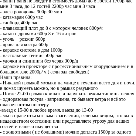
- бани ( баня не входит в стоимость дома) до 6 гостей 1700р час
мин 3 часа, до 12 гостей 2200р час мин 3 часа
- электролодочка 900р 30 мин
- катамаран 600р час
- сапборд 400р час
- плавающий плот до 8 с мотором человек 800р/ч
- казан с дровами 600р 8 и 16 литров
- уголь + розжиг 600р
- дрова для костра 600р
- караоке система в дом 1000р
- настольный теннис 500р час
- удочки и спининги без червя 300р/д
- караоке на проекторе с профессиональным оборудованием и в
большом зале 2000р/ ч ( если зал свободен)
Наши правила:
- Никакой громкой музыки на улице в течении всего дня и ночи,
в домах шуметь можно, но в рамках разумного
- После 22-00 громко кричать и нарушать режим тишины нельзя
- одноразовая посуда - запрещена, тк бывают ветра и всё это
плавает потом по озеру.
-въезд с 15-00 в любое время, выезд до 13-00
- мы в праве отказать вам в заселении, если мы видим, что вы в
неадекватном состоянии или представляете угрозу для наших
гостей и нашего имущества
- с животными ( не большими) можно доплата 1500р за одного