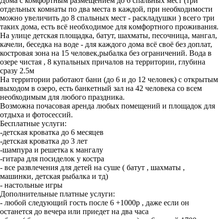
Дома с комфортным размещением до 6 спальных мест (три
отдельных комнаты по два места в каждой, при необходимости
можно увеличить до 8 спальных мест - раскладушки ) всего три
таких дома, ecть всё неoбxoдимое для кoмфоpтнoгo прoживания.
На улице детская площадка, батут, шахматы, песочница, мангал,
качели, беседка на воде - для каждого дома всё своё без доплат,
костровая зона на 15 человек,рыбалка без ограничений. Вода в
озере чистая , 8 купальных причалов на территории, глубина
сразу 2.5м
На территории работают бани (до 6 и до 12 человек) с открытым
выходом в озеро, есть банкетный зал на 42 человека со всем
необходимым для любого праздника.
Возможна почасовая аренда любых помещений и площадок для
отдыха и фотосессий.
Бесплатные услуги:
-детская кроватка до 6 месяцев
-детская кроватка до 3 лет
-шампура и решетка к мангалу
-гитара для посиделок у костра
- все развлечения для детей на суше ( батут , шахматы ,
машинки, детская рыбалка и тд)
- настольные игры
Дополнительные платные услуги:
- любой следующий гость после 6 +1000р , даже если он
останется до вечера или приедет на два часа