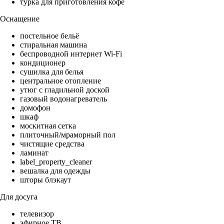
турка для приготовления кофе
Оснащение
постельное бельё
стиральная машина
беспроводной интернет Wi-Fi
кондиционер
сушилка для белья
центральное отопление
утюг с гладильной доской
газовый водонагреватель
домофон
шкаф
москитная сетка
плиточный/мраморный пол
чистящие средства
ламинат
label_property_cleaner
вешалка для одежды
шторы блэкаут
Для досуга
телевизор
эфирное ТВ