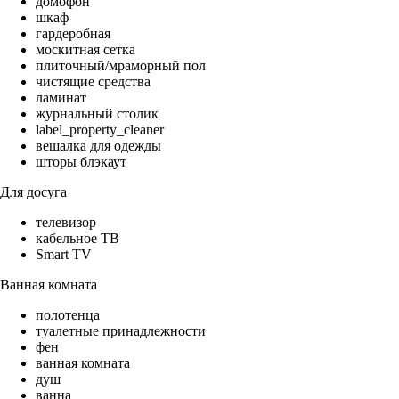
домофон
шкаф
гардеробная
москитная сетка
плиточный/мраморный пол
чистящие средства
ламинат
журнальный столик
label_property_cleaner
вешалка для одежды
шторы блэкаут
Для досуга
телевизор
кабельное ТВ
Smart TV
Ванная комната
полотенца
туалетные принадлежности
фен
ванная комната
душ
ванна