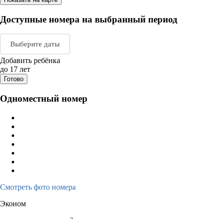
Доступные номера на выбранный период
Выберите даты
Добавить ребёнка
Август 2026
Сентяб
до 17 лет
Готово
пн
вт
ср
чт
пт
сб
вс
пн
вт
ср
ч
Одноместный номер
1
2
1
2
3
3
4
5
6
7
8
9
7
8
9
1
10
11
12
13
14
15
16
14
15
16
1
17
18
19
20
21
22
23
21
22
23
2
24
25
26
27
28
29
30
28
29
30
Смотреть фото номера
31
Эконом