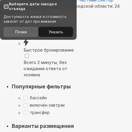
Выберите даты заезда и
Найдём, где остановиться в Новгородской области: 24
отъезда
варианта
Доступность жилья и стоимость
Показать на карте
зависят от дат проживания
Выбирайте лучшее
Позже
Указать
Быстрое бронирование
Всего 2 минуты, без
ожидания ответа от
хозяина
Популярные фильтры
бассейн
включён завтрак
трансфер
Варианты размещения