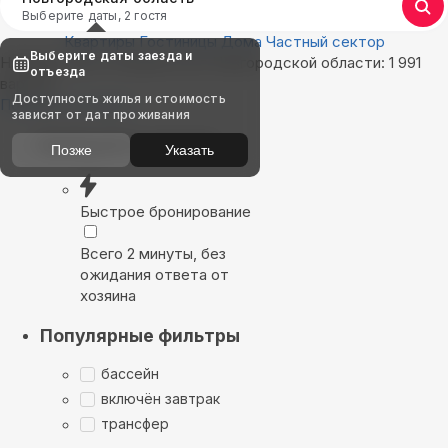
Выберите даты, 2 гостя
Квартиры
Гостиницы
Дома
Частный сектор
Выберите даты заезда и
Найдём, где остановиться в Новгородской области: 1 991
отъезда
вариант
Доступность жилья и стоимость
Показать на карте
зависят от дат проживания
Выбирайте лучшее
Позже
Указать
Быстрое бронирование
Всего 2 минуты, без
ожидания ответа от
хозяина
Популярные фильтры
бассейн
включён завтрак
трансфер