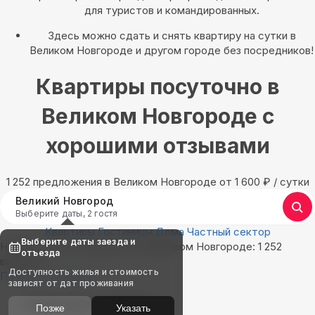
для туристов и командированных.
Здесь можно сдать и снять квартиру на сутки в
Великом Новгороде и другом городе без посредников!
Квартиры посуточно в
Великом Новгороде с
хорошими отзывами
1 252 предложения в Великом Новгороде oт 1 600
₽
/ сутки
Великий Новгород
Выберите даты, 2 гостя
Квартиры
Гостиницы
Дома
Частный сектор
Выберите даты заезда и
Найдём, где остановиться в Великом Новгороде: 1 252
отъезда
варианта
Доступность жилья и стоимость
Показать на карте
зависят от дат проживания
Выбирайте лучшее
Позже
Указать